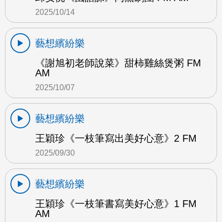
2025/10/14
藝想繽紛樂
《謝旭初老師說菜》甜柿雞絲煲粥 FM
AM
2025/10/07
藝想繽紛樂
王穎珍《一枝筆寫出美好心意》2 FM
2025/09/30
藝想繽紛樂
王穎珍《一枝筆書寫美好心意》1 FM
AM