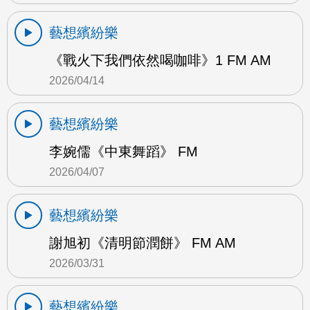
藝想繽紛樂
《戰火下我們依然喝咖啡》1 FM AM
2026/04/14
藝想繽紛樂
李婉儒《中東舞蹈》 FM
2026/04/07
藝想繽紛樂
謝旭初《清明節潤餅》 FM AM
2026/03/31
藝想繽紛樂