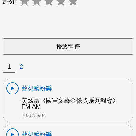
★
★
★
★
★
評分:
1
2
藝想繽紛樂
黃炫富《國軍文藝金像獎系列報導》
FM AM
2026/08/04
藝想繽紛樂