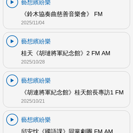
藝想繽紛樂
《鈴木協奏曲慈善音樂會》 FM
2025/11/04
藝想繽紛樂
桂天《胡璉將軍紀念館》2 FM AM
2025/10/28
藝想繽紛樂
《胡連將軍紀念館》桂天館長專訪1 FM
2025/10/21
藝想繽紛樂
邱安忱《國語課》同黨劇團 FM AM