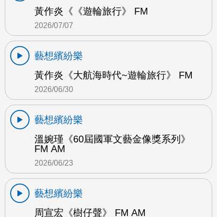
黃作炎《《遊輪旅行》 FM
2026/07/07
藝想繽紛樂
黃作炎《大航海時代~遊輪旅行》 FM
2026/06/30
藝想繽紛樂
溫婉瑾《60屆國軍文藝金像獎系列》
FM AM
2026/06/23
藝想繽紛樂
周宣宏《樹仔聲》 FM AM