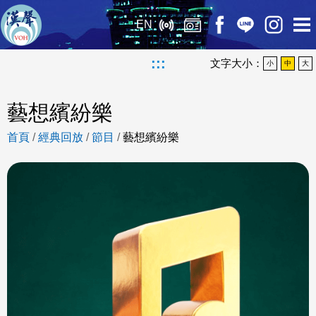
EN
:::
文字大小：
小
中
大
藝想繽紛樂
首頁
/
經典回放
/
節目
/
藝想繽紛樂