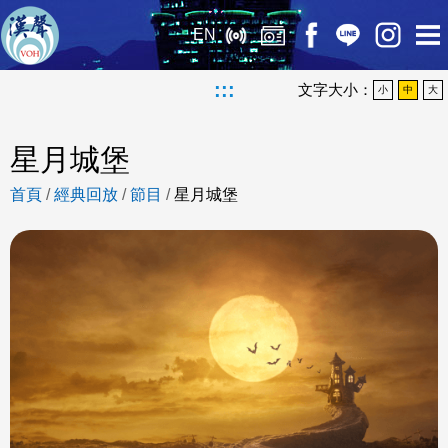
EN
:::
文字大小：
小
中
大
星月城堡
首頁
/
經典回放
/
節目
/
星月城堡