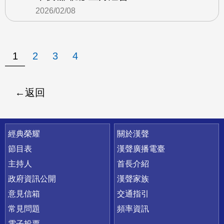
2026/02/08
1
2
3
4
返回
快速連結
經典榮耀
關於漢聲
節目表
漢聲廣播電臺
主持人
首長介紹
政府資訊公開
漢聲家族
意見信箱
交通指引
常見問題
頻率資訊
電子投票