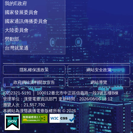
我的E政府
國家發展委員會
國家通訊傳播委員會
大陸委員會
勞動部
台灣就業通
隱私權保護政策
網站安全政策
政府網站資料開放宣告
網站導覽
(02)2321-5191
│
100012臺北市中正區信義路一段3號五樓B棟
管理單位：漢聲電臺資訊部門
更新時間：2026/08/06 18:12
瀏覽人次：21,557,792
本網站為漢聲廣播電臺版權所有 © 2026