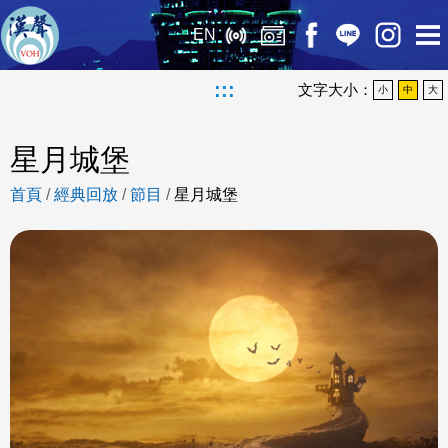
EN
:::
文字大小：
小
中
大
星月城堡
首頁
/
經典回放
/
節目
/
星月城堡