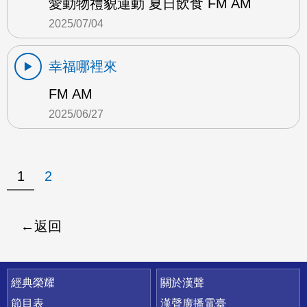
愛動物禮貌運動 夏日飲食 FM AM
2025/07/04
幸福哪裡來
FM AM
2025/06/27
1
2
返回
快速連結
經典榮耀
關於漢聲
節目表
漢聲廣播電臺