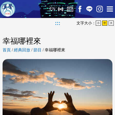
EN
:::
文字大小：
小
中
大
幸福哪裡來
首頁
/
經典回放
/
節目
/
幸福哪裡來