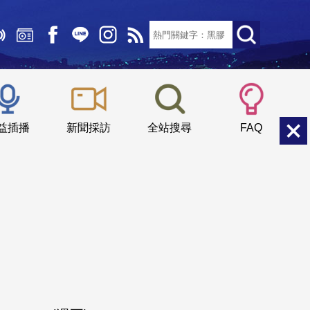
文字大小：
小
中
大
益插播
新聞採訪
全站搜尋
FAQ