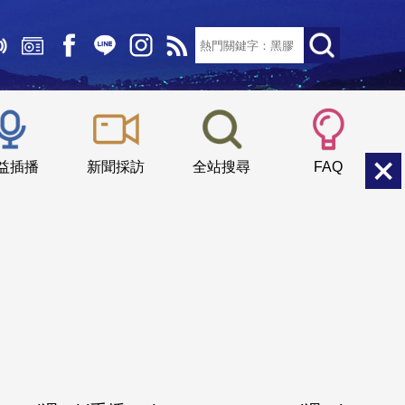
文字大小：
小
中
大
益插播
新聞採訪
全站搜尋
FAQ