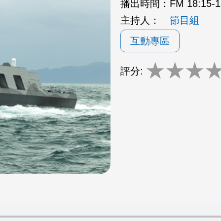
播出時間：
FM 18:15
主持人：
節目組
互動專區
★
★
★
評分: