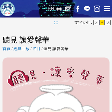
EN
:::
文字大小：
小
中
大
聽見 讓愛聲華
首頁
/
經典回放
/
節目
/
聽見 讓愛聲華