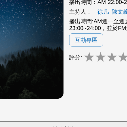
播出時間：
AM 22:00
主持人：
徐凡
陳文
播出時間:AM週一至週五2
23:00~24:00，並於F
互動專區
★
★
★
評分: