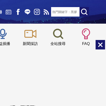
文字大小：
小
中
大
益插播
新聞採訪
全站搜尋
FAQ