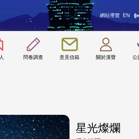
網站導覽
EN
:::
人
問卷調查
意見信箱
關於漢聲
公
星光燦爛