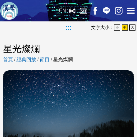
EN
:::
文字大小：
小
中
大
星光燦爛
首頁
/
經典回放
/
節目
/
星光燦爛