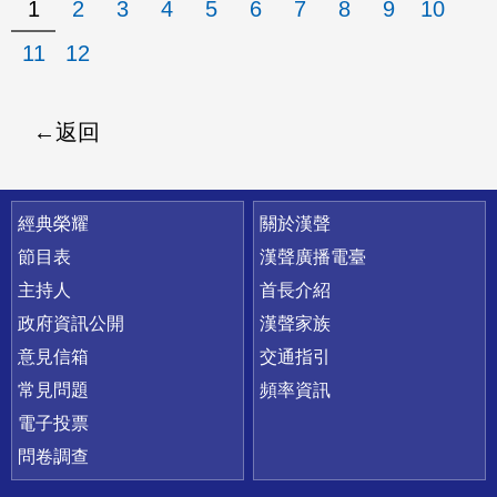
1
2
3
4
5
6
7
8
9
10
11
12
返回
快速連結
經典榮耀
關於漢聲
節目表
漢聲廣播電臺
主持人
首長介紹
政府資訊公開
漢聲家族
意見信箱
交通指引
常見問題
頻率資訊
電子投票
問卷調查