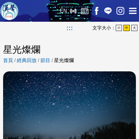
EN
:::
文字大小：
小
中
大
星光燦爛
首頁
/
經典回放
/
節目
/
星光燦爛