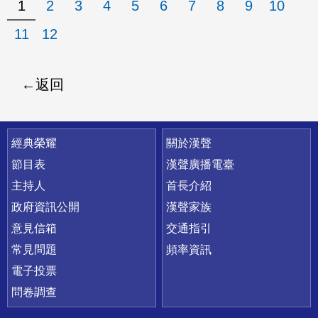
1
2
3
4
5
6
7
8
9
10
11
12
返回
快速連結
經典榮耀
關於漢聲
節目表
漢聲廣播電臺
主持人
首長介紹
政府資訊公開
漢聲家族
意見信箱
交通指引
常見問題
頻率資訊
電子投票
問卷調查