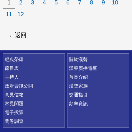
1
2
3
4
5
6
7
8
9
10
11
12
返回
快速連結
經典榮耀
關於漢聲
節目表
漢聲廣播電臺
主持人
首長介紹
政府資訊公開
漢聲家族
意見信箱
交通指引
常見問題
頻率資訊
電子投票
問卷調查