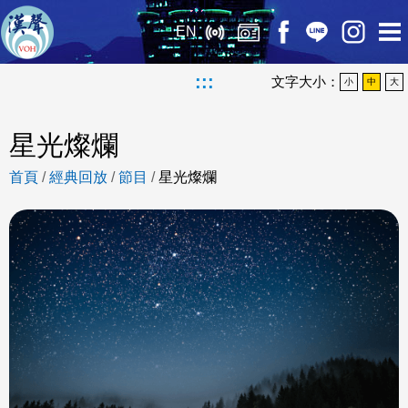
EN
:::
文字大小：
小
中
大
星光燦爛
首頁
/
經典回放
/
節目
/
星光燦爛