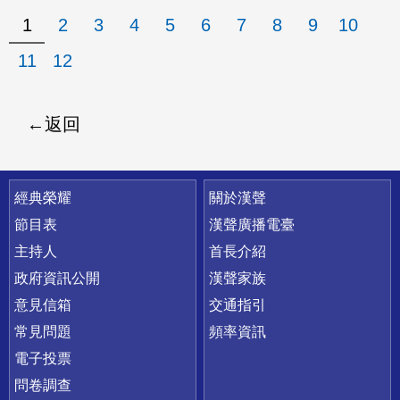
1
2
3
4
5
6
7
8
9
10
11
12
返回
快速連結
經典榮耀
關於漢聲
節目表
漢聲廣播電臺
主持人
首長介紹
政府資訊公開
漢聲家族
意見信箱
交通指引
常見問題
頻率資訊
電子投票
問卷調查