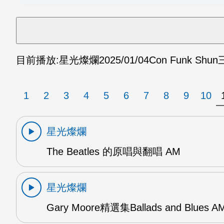
目前播放:
星光燦爛
2025/01/04
Con Funk Sh
1
2
3
4
5
6
7
8
9
10
星光燦爛
The Beatles 的原唱與翻唱 AM
星光燦爛
Gary Moore精選集Ballads and Blues A