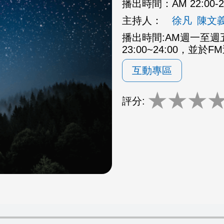
播出時間：
AM 22:00
主持人：
徐凡
陳文
播出時間:AM週一至週五2
23:00~24:00，並於F
互動專區
★
★
★
評分: