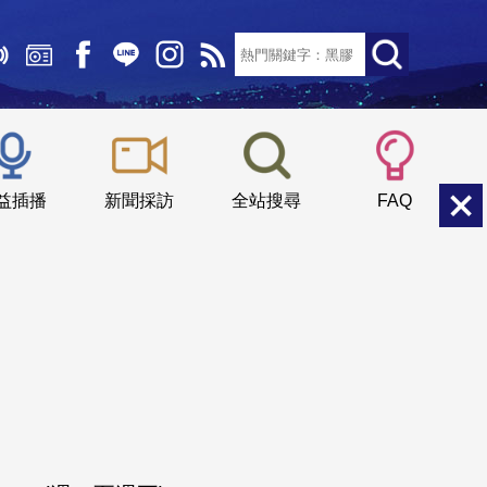
文字大小：
小
中
大
益插播
新聞採訪
全站搜尋
FAQ