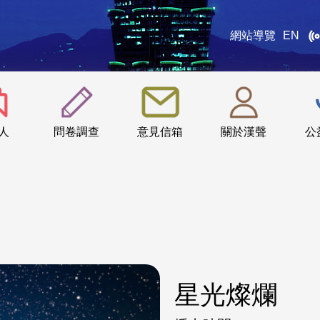
網站導覽
EN
:::
人
問卷調查
意見信箱
關於漢聲
公
星光燦爛