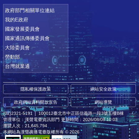
政府部門相關單位連結
我的E政府
國家發展委員會
國家通訊傳播委員會
大陸委員會
勞動部
台灣就業通
隱私權保護政策
網站安全政策
政府網站資料開放宣告
網站導覽
(02)2321-5191
│
100012臺北市中正區信義路一段3號五樓B棟
管理單位：漢聲電臺資訊部門
更新時間：2026/08/08 10:03
瀏覽人次：21,645,794
本網站為漢聲廣播電臺版權所有 © 2026