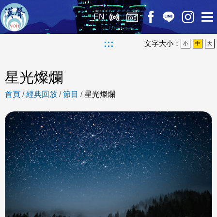
EN
:::
文字大小：
小
中
大
星光燦爛
首頁
/
經典回放
/
節目
/
星光燦爛