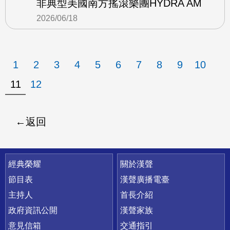
非典型美國南方搖滾樂團HYDRA AM
2026/06/18
1
2
3
4
5
6
7
8
9
10
11
12
返回
快速連結
經典榮耀
關於漢聲
節目表
漢聲廣播電臺
主持人
首長介紹
政府資訊公開
漢聲家族
意見信箱
交通指引