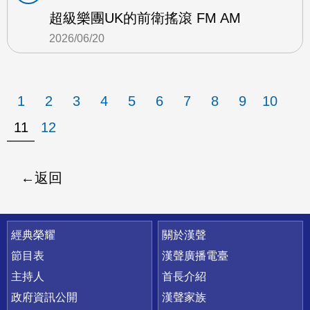
超級樂團UK的前衛搖滾 FM AM
2026/06/20
1
2
3
4
5
6
7
8
9
10
11
12
返回
快速連結
經典榮耀
關於漢聲
節目表
漢聲廣播電臺
主持人
首長介紹
政府資訊公開
漢聲家族