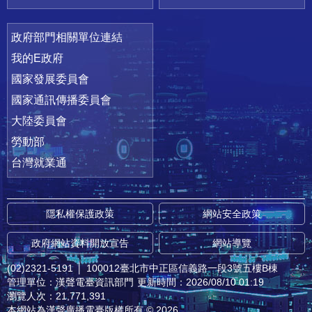
政府部門相關單位連結
我的E政府
國家發展委員會
國家通訊傳播委員會
大陸委員會
勞動部
台灣就業通
隱私權保護政策
網站安全政策
政府網站資料開放宣告
網站導覽
(02)2321-5191
│
100012臺北市中正區信義路一段3號五樓B棟
管理單位：漢聲電臺資訊部門
更新時間：2026/08/10 01:19
瀏覽人次：21,771,391
本網站為漢聲廣播電臺版權所有 © 2026