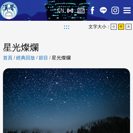
EN
:::
文字大小：
小
中
大
星光燦爛
首頁
/
經典回放
/
節目
/
星光燦爛