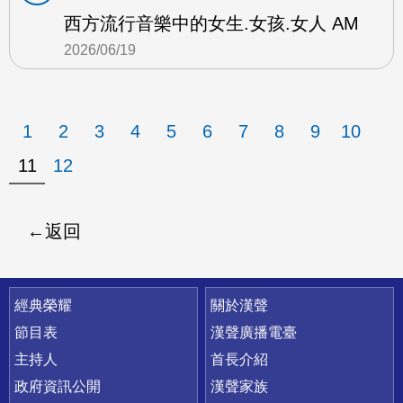
西方流行音樂中的女生.女孩.女人 AM
2026/06/19
1
2
3
4
5
6
7
8
9
10
11
12
返回
快速連結
經典榮耀
關於漢聲
節目表
漢聲廣播電臺
主持人
首長介紹
政府資訊公開
漢聲家族