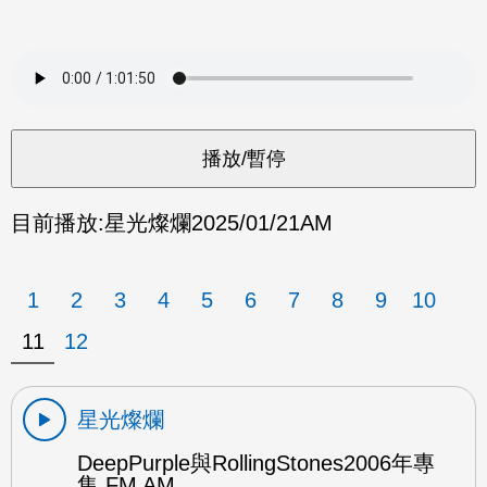
目前播放:
星光燦爛
2025/01/21
AM
1
2
3
4
5
6
7
8
9
10
11
12
星光燦爛
DeepPurple與RollingStones2006年專
集 FM AM