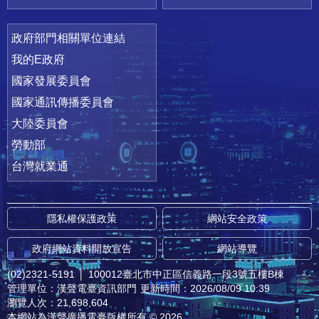
政府部門相關單位連結
我的E政府
國家發展委員會
國家通訊傳播委員會
大陸委員會
勞動部
台灣就業通
隱私權保護政策
網站安全政策
政府網站資料開放宣告
網站導覽
(02)2321-5191
│
100012臺北市中正區信義路一段3號五樓B棟
管理單位：漢聲電臺資訊部門
更新時間：2026/08/09 10:39
瀏覽人次：21,698,604
本網站為漢聲廣播電臺版權所有 © 2026