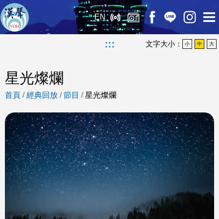
EN
:::
文字大小：
小
中
大
星光燦爛
首頁
/
經典回放
/
節目
/
星光燦爛