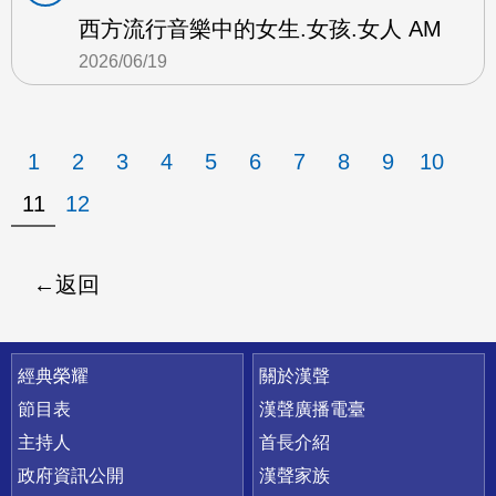
西方流行音樂中的女生.女孩.女人 AM
2026/06/19
1
2
3
4
5
6
7
8
9
10
11
12
返回
快速連結
經典榮耀
關於漢聲
節目表
漢聲廣播電臺
主持人
首長介紹
政府資訊公開
漢聲家族