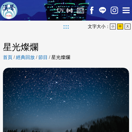
EN
:::
文字大小：
小
中
大
星光燦爛
首頁
/
經典回放
/
節目
/
星光燦爛