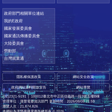
政府部門相關單位連結
我的E政府
國家發展委員會
國家通訊傳播委員會
大陸委員會
勞動部
台灣就業通
隱私權保護政策
網站安全政策
政府網站資料開放宣告
網站導覽
(02)2321-5191
│
100012臺北市中正區信義路一段3號五樓B棟
管理單位：漢聲電臺資訊部門
更新時間：2026/08/08 21:59
瀏覽人次：21,674,826
本網站為漢聲廣播電臺版權所有 © 2026