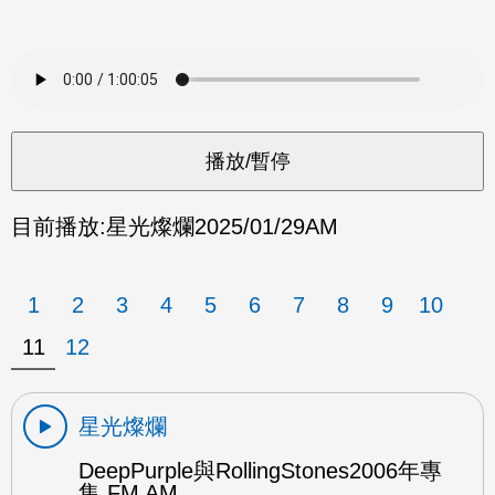
目前播放:
星光燦爛
2025/01/29
AM
1
2
3
4
5
6
7
8
9
10
11
12
星光燦爛
DeepPurple與RollingStones2006年專
集 FM AM