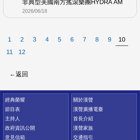
非典型美國南方搖滾樂團HYDRA AM
2026/06/18
1
2
3
4
5
6
7
8
9
10
11
12
返回
快速連結
經典榮耀
關於漢聲
節目表
漢聲廣播電臺
主持人
首長介紹
政府資訊公開
漢聲家族
意見信箱
交通指引