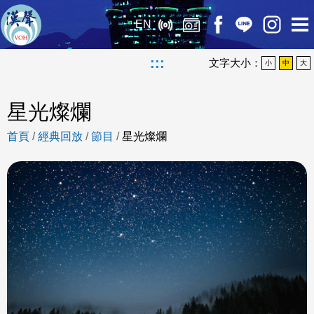
EN
:::
文字大小：
小
中
大
星光燦爛
首頁
/
經典回放
/
節目
/
星光燦爛