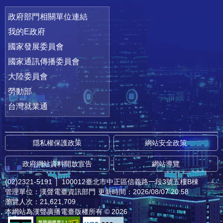
政府部門相關單位連結
我的E政府
國家發展委員會
國家通訊傳播委員會
大陸委員會
勞動部
台灣就業通
隱私權保護政策
網站安全政策
政府網站資料開放宣告
網站導覽
(02)2321-5191
│
100012臺北市中正區信義路一段3號五樓B棟
管理單位：漢聲電臺資訊部門
更新時間：2026/08/07 20:58
瀏覽人次：21,621,709
本網站為漢聲廣播電臺版權所有 © 2026