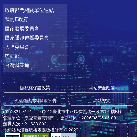
政府部門相關單位連結
我的E政府
國家發展委員會
國家通訊傳播委員會
大陸委員會
勞動部
台灣就業通
隱私權保護政策
網站安全政策
政府網站資料開放宣告
網站導覽
(02)2321-5191
│
100012臺北市中正區信義路一段3號五樓B棟
管理單位：漢聲電臺資訊部門
更新時間：2026/08/08 08:09
瀏覽人次：21,633,302
本網站為漢聲廣播電臺版權所有 © 2026