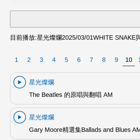
目前播放:
星光燦爛
2025/03/01
WHITE SNAK
1
2
3
4
5
6
7
8
9
10
星光燦爛
The Beatles 的原唱與翻唱 AM
星光燦爛
Gary Moore精選集Ballads and Blues A