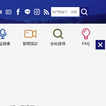
文字大小：
小
中
大
益插播
新聞採訪
全站搜尋
FAQ