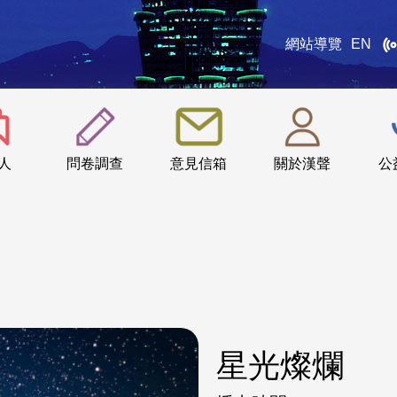
網站導覽
EN
:::
人
問卷調查
意見信箱
關於漢聲
公
星光燦爛