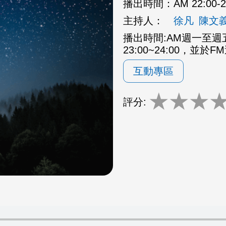
播出時間：
AM 22:00
主持人：
徐凡
陳文
播出時間:AM週一至週五2
23:00~24:00，並於F
互動專區
★
★
★
評分: