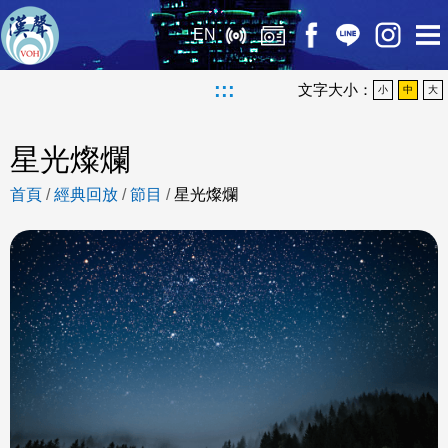
EN
:::
文字大小：
小
中
大
星光燦爛
首頁
/
經典回放
/
節目
/
星光燦爛