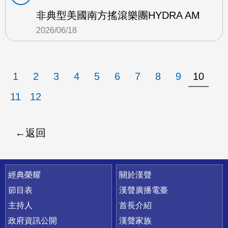
非典型美國南方搖滾樂團HYDRA AM
2026/06/18
1
2
3
4
5
6
7
8
9
10
11
12
返回
快速連結
經典榮耀
關於漢聲
節目表
漢聲廣播電臺
主持人
首長介紹
政府資訊公開
漢聲家族