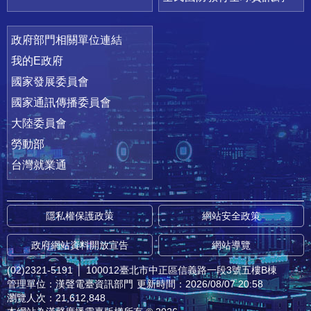
政府部門相關單位連結
我的E政府
國家發展委員會
國家通訊傳播委員會
大陸委員會
勞動部
台灣就業通
隱私權保護政策
網站安全政策
政府網站資料開放宣告
網站導覽
(02)2321-5191
│
100012臺北市中正區信義路一段3號五樓B棟
管理單位：漢聲電臺資訊部門
更新時間：2026/08/07 20:58
瀏覽人次：21,612,848