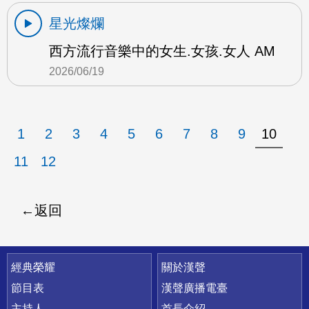
星光燦爛
西方流行音樂中的女生.女孩.女人 AM
2026/06/19
1
2
3
4
5
6
7
8
9
10
11
12
返回
快速連結
經典榮耀
關於漢聲
節目表
漢聲廣播電臺
主持人
首長介紹