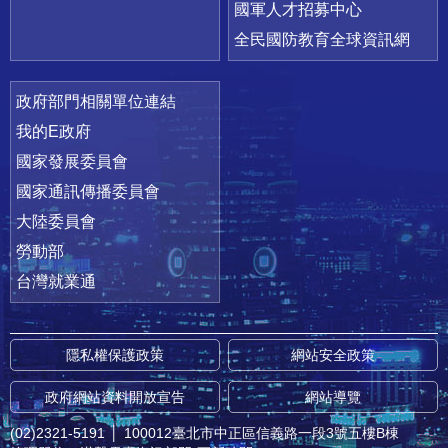
國軍人才招募中心
全民國防教育全球資訊網
政府部門相關單位連結
我的E政府
國家發展委員會
國家通訊傳播委員會
大陸委員會
勞動部
台灣就業通
隱私權保護政策
網站安全政策
政府網站資料開放宣告
網站導覽
(02)2321-5191
│
100012臺北市中正區信義路一段3號五樓B棟