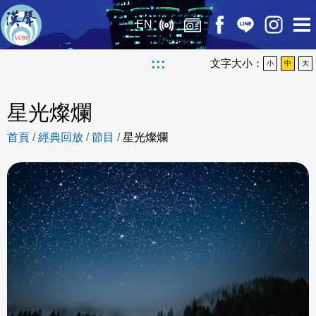
EN
:::
文字大小：
小
中
大
星光燦爛
首頁
/
經典回放
/
節目
/
星光燦爛