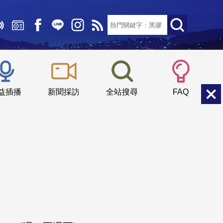
文字大小：
小
中
大
益插播
新聞採訪
全站搜尋
FAQ