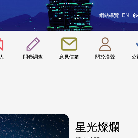
網站導覽
EN
:::
人
問卷調查
意見信箱
關於漢聲
公
星光燦爛