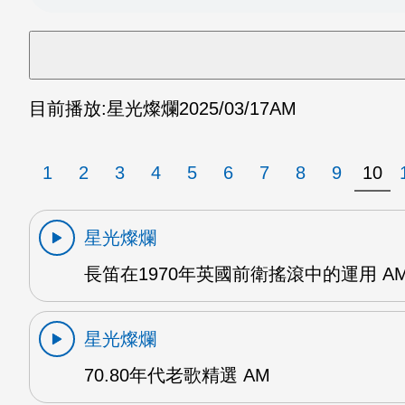
目前播放:
星光燦爛
2025/03/17
AM
1
2
3
4
5
6
7
8
9
10
星光燦爛
長笛在1970年英國前衛搖滾中的運用 A
星光燦爛
70.80年代老歌精選 AM