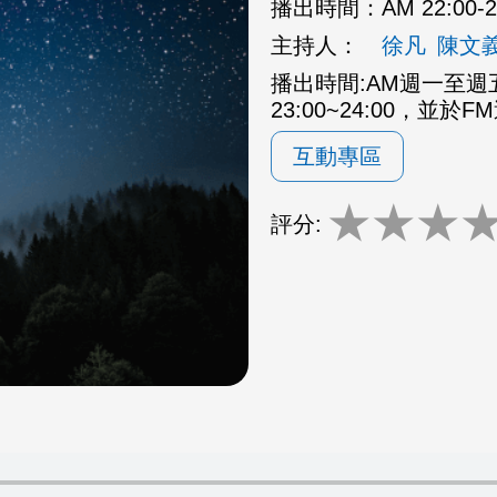
播出時間：
AM 22:00
主持人：
徐凡
陳文
播出時間:AM週一至週五2
23:00~24:00，並於F
互動專區
★
★
★
評分: