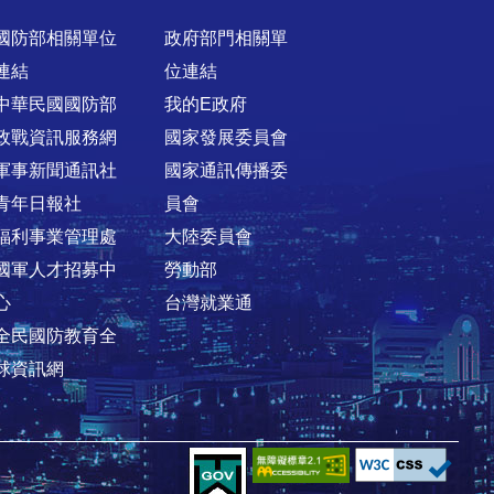
國防部相關單位
政府部門相關單
連結
位連結
中華民國國防部
我的E政府
政戰資訊服務網
國家發展委員會
軍事新聞通訊社
國家通訊傳播委
青年日報社
員會
福利事業管理處
大陸委員會
國軍人才招募中
勞動部
心
台灣就業通
全民國防教育全
球資訊網