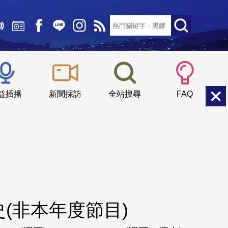
文字大小：
小
中
大
益插播
新聞採訪
全站搜尋
FAQ
(非本年度節目)