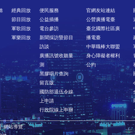
聽
經典回放
便民服務
官網友站連結
節目回放
公益插播
公營廣播電臺
軍歌回放
電台參訪
臺北國際社區廣
軍樂回放
新聞採訪暨節目
播電臺
訪談
中華職棒大聯盟
廣播訊號收聽量
身心障礙者權利
測
公約
黑膠唱片查詢
留言版
國防部退伍令線
上申請
行政院線上申辦
│
網站導覽