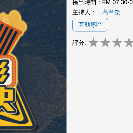
播出時間：
FM 07:30-
主持人：
高韋傑
互動專區
★
★
★
評分: