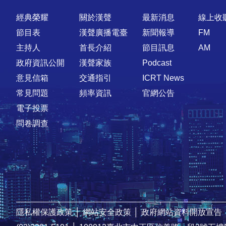
快速連結
經典榮耀
關於漢聲
最新消息
線上收
節目表
漢聲廣播電臺
新聞報導
FM
主持人
首長介紹
節目訊息
AM
政府資訊公開
漢聲家族
Podcast
意見信箱
交通指引
ICRT News
常見問題
頻率資訊
官網公告
電子投票
問卷調查
隱私權保護政策
│
網站安全政策
│
政府網站資料開放宣告