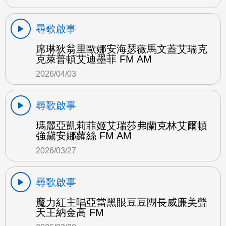
尋歌啟事
席琳狄翁里歐娜安海瑟薇馬文蓋艾瑞克
克萊普頓艾迪墨菲 FM AM
2026/04/03
尋歌啟事
瑪麗亞凱莉菲姬艾瑞莎弗蘭克林艾爾頓
強黛安娜蘿絲 FM AM
2026/03/27
尋歌啟事
魔力紅主唱亞當黑眼豆豆團長威廉美聲
天王納金高 FM