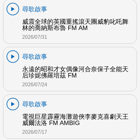
尋歌啟事
威震全球的英國重搖滾天團威豹叱吒舞
林的喬納斯布魯 FM AM
2026/07/31
尋歌啟事
永遠的昭和才女偶像河合奈保子全能天
后珍妮佛羅培茲 FM
2026/07/24
尋歌啟事
電視巨星霹靂海灘遊俠李麥克喜劇天王
威爾法洛 FM AMBIG
2026/07/17