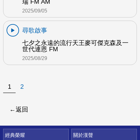
瑞 FM AM
2025/09/05
尋歌啟事
七夕之永遠的流行天王麥可傑克森及一
世代連恩 FM
2025/08/29
1
2
返回
快速連結
經典榮耀
關於漢聲