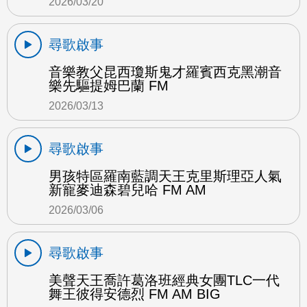
2026/03/20
尋歌啟事
音樂教父昆西瓊斯鬼才羅賓西克黑潮音
樂先驅提姆巴蘭 FM
2026/03/13
尋歌啟事
男孩特區羅南藍調天王克里斯理亞人氣
新寵麥迪森碧兒哈 FM AM
2026/03/06
尋歌啟事
美聲天王喬許葛洛班經典女團TLC一代
舞王彼得安德烈 FM AM BIG