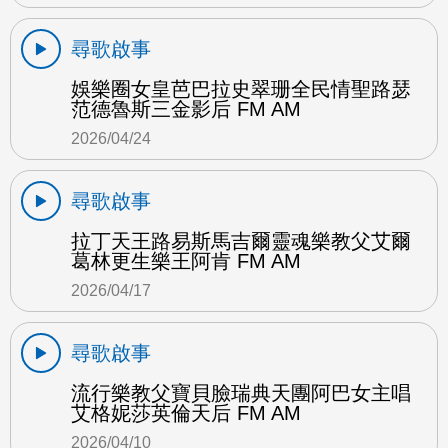
尋歌啟事
娛樂圈女皇芭巴拉史翠珊全民情聖路瑟
范德魯斯三金影后 FM AM
2026/04/24
尋歌啟事
拉丁天王路易斯馬吉爾靈魂樂教父艾爾
葛林更生樂王阿肯 FM AM
2026/04/17
尋歌啟事
流行樂教父寶貝臉瑞典天團阿巴女主唱
艾格妮莎英倫天后 FM AM
2026/04/10