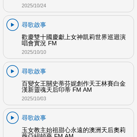
2025/10/24
尋歌啟事
歡慶雙十國慶獻上女神凱莉世界巡迴演
唱會實況 FM
2025/10/10
尋歌啟事
百變女王關史蒂芬妮創作天王林賽白金
漢新靈魂天后印蒂 FM AM
2025/10/03
尋歌啟事
玉女教主始祖甜心永遠的澳洲天后奧莉
薇亞紐頓薔 FM AM