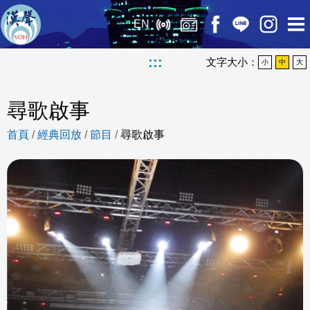
EN
:::
文字大小：
小
中
大
尋歌啟事
首頁
/
經典回放
/
節目
/
尋歌啟事