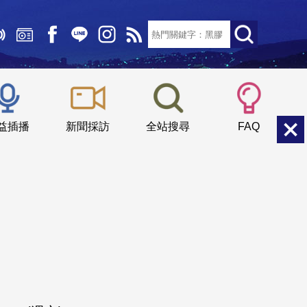
文字大小：
小
中
大
益插播
新聞採訪
全站搜尋
FAQ