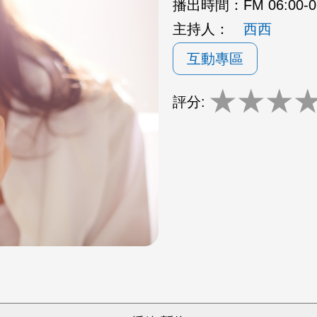
播出時間：
FM 06:00-
主持人：
西西
互動專區
★
★
★
評分: