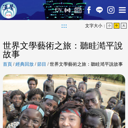
EN
:::
文字大小：
小
中
大
世界文學藝術之旅：聽眭澔平說
故事
首頁
/
經典回放
/
節目
/
世界文學藝術之旅：聽眭澔平說故事