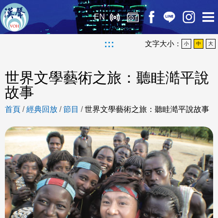
EN
:::
文字大小：
小
中
大
世界文學藝術之旅：聽眭澔平說
故事
首頁
/
經典回放
/
節目
/
世界文學藝術之旅：聽眭澔平說故事