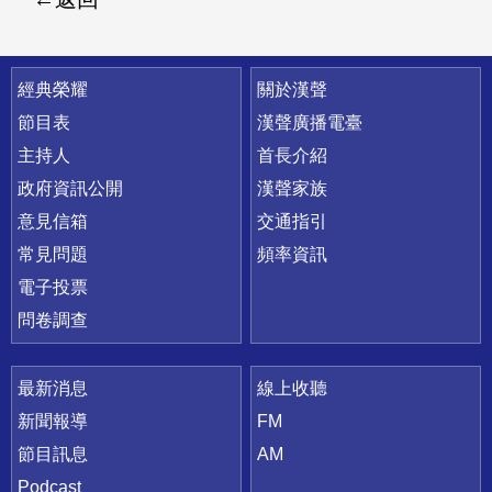
快速連結
經典榮耀
關於漢聲
節目表
漢聲廣播電臺
主持人
首長介紹
政府資訊公開
漢聲家族
意見信箱
交通指引
常見問題
頻率資訊
電子投票
問卷調查
最新消息
線上收聽
新聞報導
FM
節目訊息
AM
Podcast