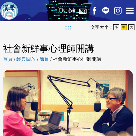
EN
:::
文字大小：
小
中
大
社會新鮮事心理師開講
首頁
/
經典回放
/
節目
/
社會新鮮事心理師開講