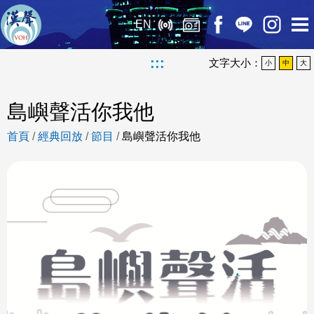
EN
:::
文字大小：
小
中
大
島嶼聲活你我他
首頁
/
經典回放
/
節目
/
島嶼聲活你我他