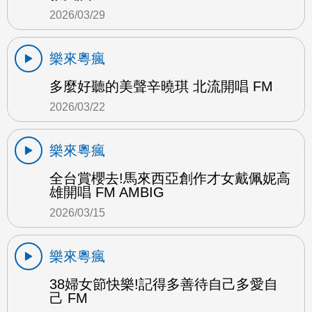
2026/03/29
樂來粵瘋
多麼好聽的美聲辛曉琪 北流開唱 FM
2026/03/22
樂來粵瘋
全台賞櫻去!馬來西亞創作才女戴佩妮高
雄開唱 FM AMBIG
2026/03/15
樂來粵瘋
38婦女節快樂!記得多善待自己多愛自
己 FM