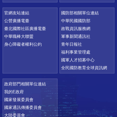
官網友站連結
國防部相關單位連結
公營廣播電臺
中華民國國防部
臺北國際社區廣播電臺
政戰資訊服務網
中華職棒大聯盟
軍事新聞通訊社
身心障礙者權利公約
青年日報社
福利事業管理處
國軍人才招募中心
全民國防教育全球資訊網
政府部門相關單位連結
我的E政府
國家發展委員會
國家通訊傳播委員會
大陸委員會