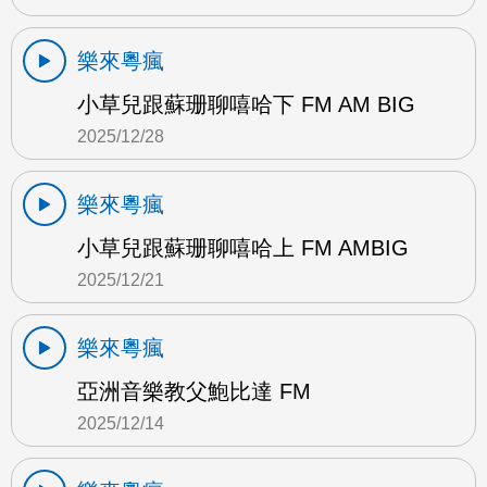
樂來粵瘋
小草兒跟蘇珊聊嘻哈下 FM AM BIG
2025/12/28
樂來粵瘋
小草兒跟蘇珊聊嘻哈上 FM AMBIG
2025/12/21
樂來粵瘋
亞洲音樂教父鮑比達 FM
2025/12/14