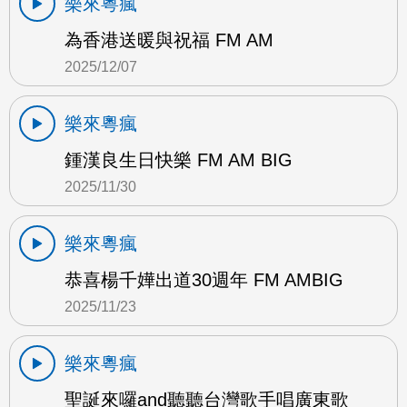
樂來粵瘋
為香港送暖與祝福 FM AM
2025/12/07
樂來粵瘋
鍾漢良生日快樂 FM AM BIG
2025/11/30
樂來粵瘋
恭喜楊千嬅出道30週年 FM AMBIG
2025/11/23
樂來粵瘋
聖誕來囉and聽聽台灣歌手唱廣東歌