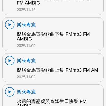
FM AMBIG
2025/11/16
樂來粵瘋
歷屆金馬電影歌曲下集 FMmp3 FM
AMBIG
2025/11/09
樂來粵瘋
歷屆金馬電影歌曲上集 FMmp3 FM AM
2025/11/02
樂來粵瘋
永遠的霹靂虎吳奇隆生日快樂 FM
AMBIG