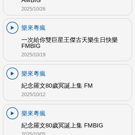
2025/10/26
樂來粵瘋
一次給你雙巨星王傑古天樂生日快樂
FMBIG
2025/10/19
樂來粵瘋
紀念羅文80歲冥誕上集 FM
2025/10/12
樂來粵瘋
紀念羅文80歲冥誕上集 FMBIG
2025/10/05