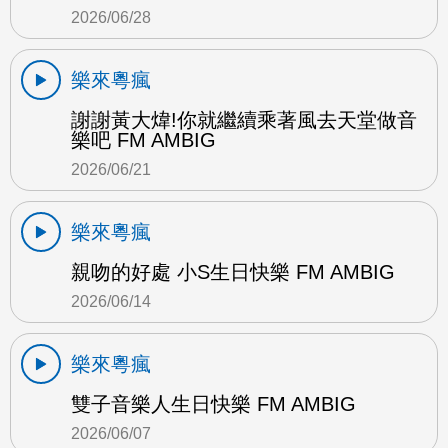
2026/06/28
樂來粵瘋
謝謝黃大煒!你就繼續乘著風去天堂做音
樂吧 FM AMBIG
2026/06/21
樂來粵瘋
親吻的好處 小S生日快樂 FM AMBIG
2026/06/14
樂來粵瘋
雙子音樂人生日快樂 FM AMBIG
2026/06/07