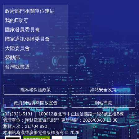
政府部門相關單位連結
我的E政府
國家發展委員會
國家通訊傳播委員會
大陸委員會
勞動部
台灣就業通
隱私權保護政策
網站安全政策
政府網站資料開放宣告
網站導覽
(02)2321-5191
│
100012臺北市中正區信義路一段3號五樓B棟
管理單位：漢聲電臺資訊部門
更新時間：2026/08/09 13:30
瀏覽人次：21,704,990
本網站為漢聲廣播電臺版權所有 © 2026