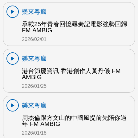
樂來粵瘋
承載25年青春回憶尋秦記電影強勢回歸
FM AMBIG
2026/02/01
樂來粵瘋
港台節慶資訊 香港創作人黃丹儀 FM
AMBIG
2026/01/25
樂來粵瘋
周杰倫跟方文山的中國風提前先陪你過
年 FM AMBIG
2026/01/18