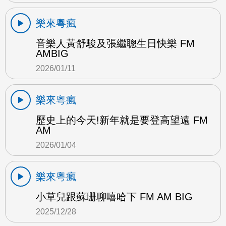
樂來粵瘋
音樂人黃舒駿及張繼聰生日快樂 FM
AMBIG
2026/01/11
樂來粵瘋
歷史上的今天!新年就是要登高望遠 FM
AM
2026/01/04
樂來粵瘋
小草兒跟蘇珊聊嘻哈下 FM AM BIG
2025/12/28