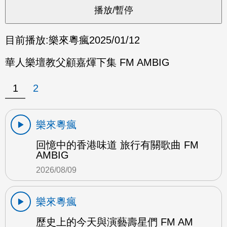
目前播放:
樂來粵瘋
2025/01/12
華人樂壇教父顧嘉煇下集 FM AMBIG
1
2
樂來粵瘋
回憶中的香港味道 旅行有關歌曲 FM
AMBIG
2026/08/09
樂來粵瘋
歷史上的今天與演藝壽星們 FM AM