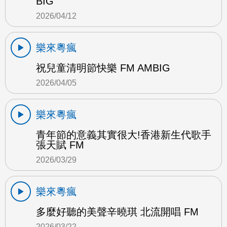
BIG
2026/04/12
樂來粵瘋
祝兒童清明節快樂 FM AMBIG
2026/04/05
樂來粵瘋
青年節的意義其實很大!香港新生代歌手
張天賦 FM
2026/03/29
樂來粵瘋
多麼好聽的美聲辛曉琪 北流開唱 FM
2026/03/22