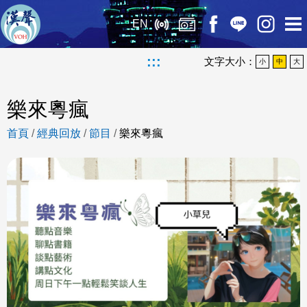
EN
:::
文字大小：
小
中
大
樂來粵瘋
首頁
/
經典回放
/
節目
/
樂來粵瘋