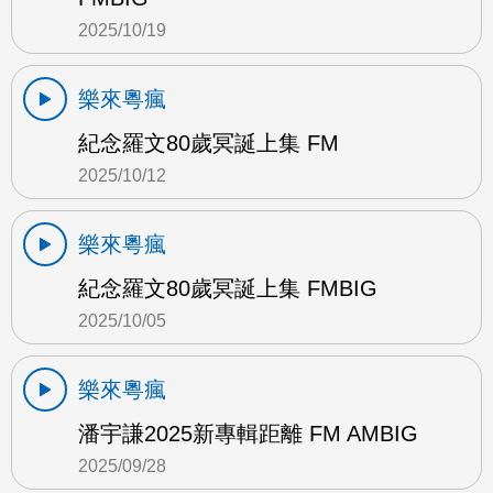
2025/10/19
樂來粵瘋
紀念羅文80歲冥誕上集 FM
2025/10/12
樂來粵瘋
紀念羅文80歲冥誕上集 FMBIG
2025/10/05
樂來粵瘋
潘宇謙2025新專輯距離 FM AMBIG
2025/09/28