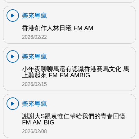
樂來粵瘋
香港創作人林日曦 FM AM
2026/02/22
樂來粵瘋
小年夜聊聊馬還有認識香港賽馬文化 馬
上聽起來 FM FM AMBIG
2026/02/15
樂來粵瘋
謝謝大S跟袁惟仁帶給我們的青春回憶
FM AM BIG
2026/02/08