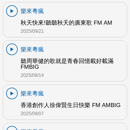
樂來粵瘋
秋天快來!聽聽秋天的廣東歌 FM AM
2025/09/21
樂來粵瘋
聽周華健的歌就是青春回憶載好載滿
FMBIG
2025/09/14
樂來粵瘋
香港創作人徐偉賢生日快樂 FM AMBIG
2025/09/07