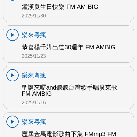
鍾漢良生日快樂 FM AM BIG
2025/11/30
樂來粵瘋
恭喜楊千嬅出道30週年 FM AMBIG
2025/11/23
樂來粵瘋
聖誕來囉and聽聽台灣歌手唱廣東歌
FM AMBIG
2025/11/16
樂來粵瘋
歷屆金馬電影歌曲下集 FMmp3 FM