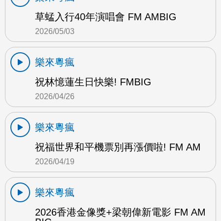
草蜢入行40年演唱會 FM AMBIG
2026/05/03
樂來粵瘋
祝林憶蓮生日快樂! FMBIG
2026/04/26
樂來粵瘋
祝福世界和平機票別再漲價啦! FM AM
2026/04/19
樂來粵瘋
2026香港金像獎+梁朝偉新電影 FM AM