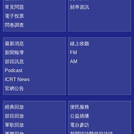
常見問題
頻率資訊
電子投票
問卷調查
最新消息
線上收聽
新聞報導
FM
節目訊息
AM
Podcast
ICRT News
官網公告
經典回放
便民服務
節目回放
公益插播
軍歌回放
電台參訪
軍樂回放
新聞採訪暨節目訪談