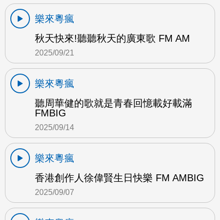
樂來粵瘋
秋天快來!聽聽秋天的廣東歌 FM AM
2025/09/21
樂來粵瘋
聽周華健的歌就是青春回憶載好載滿
FMBIG
2025/09/14
樂來粵瘋
香港創作人徐偉賢生日快樂 FM AMBIG
2025/09/07