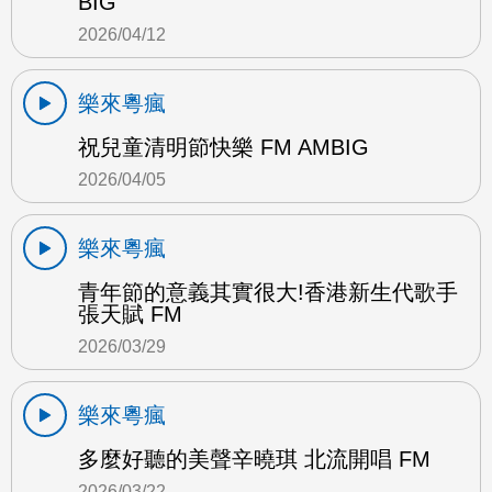
BIG
2026/04/12
樂來粵瘋
祝兒童清明節快樂 FM AMBIG
2026/04/05
樂來粵瘋
青年節的意義其實很大!香港新生代歌手
張天賦 FM
2026/03/29
樂來粵瘋
多麼好聽的美聲辛曉琪 北流開唱 FM
2026/03/22