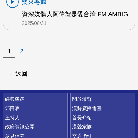
樂來粵瘋
資深媒體人阿偉就是愛台灣 FM AMBIG
2025/08/31
1
2
返回
快速連結
經典榮耀
關於漢聲
節目表
漢聲廣播電臺
主持人
首長介紹
政府資訊公開
漢聲家族
意見信箱
交通指引