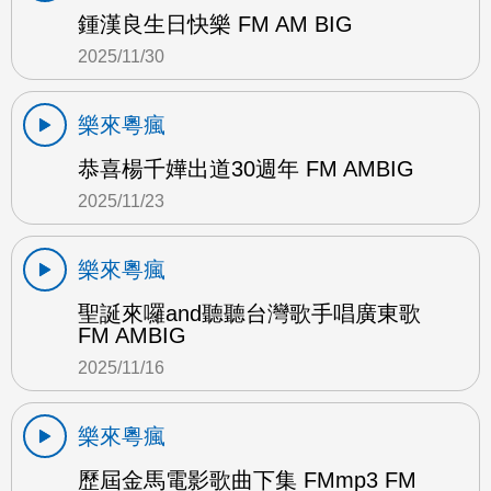
鍾漢良生日快樂 FM AM BIG
2025/11/30
樂來粵瘋
恭喜楊千嬅出道30週年 FM AMBIG
2025/11/23
樂來粵瘋
聖誕來囉and聽聽台灣歌手唱廣東歌
FM AMBIG
2025/11/16
樂來粵瘋
歷屆金馬電影歌曲下集 FMmp3 FM