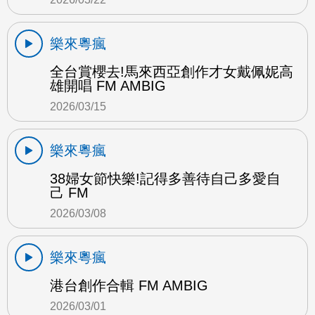
樂來粵瘋
全台賞櫻去!馬來西亞創作才女戴佩妮高
雄開唱 FM AMBIG
2026/03/15
樂來粵瘋
38婦女節快樂!記得多善待自己多愛自
己 FM
2026/03/08
樂來粵瘋
港台創作合輯 FM AMBIG
2026/03/01