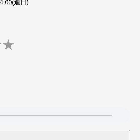
14:00(週日)
★
★