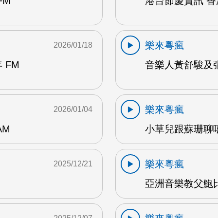
FM
港台節慶資訊 香港
樂來粵瘋
2026/01/18
 FM
音樂人黃舒駿及張
樂來粵瘋
2026/01/04
AM
小草兒跟蘇珊聊嘻哈
樂來粵瘋
2025/12/21
亞洲音樂教父鮑比