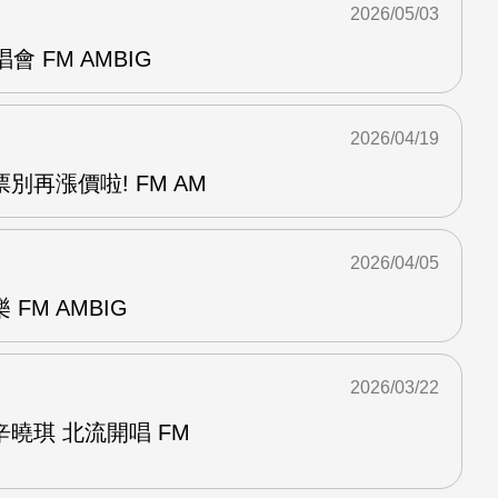
2026/05/03
會 FM AMBIG
2026/04/19
別再漲價啦! FM AM
2026/04/05
FM AMBIG
2026/03/22
曉琪 北流開唱 FM