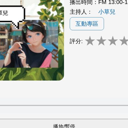
播出時間：
FM 13:00-
主持人：
小草兒
互動專區
★
★
★
評分: