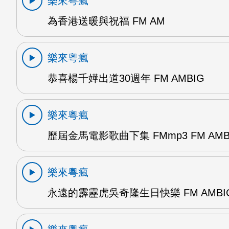
樂來粵瘋
為香港送暖與祝福 FM AM
樂來粵瘋
恭喜楊千嬅出道30週年 FM AMBIG
樂來粵瘋
歷屆金馬電影歌曲下集 FMmp3 FM AMB
樂來粵瘋
永遠的霹靂虎吳奇隆生日快樂 FM AMBI