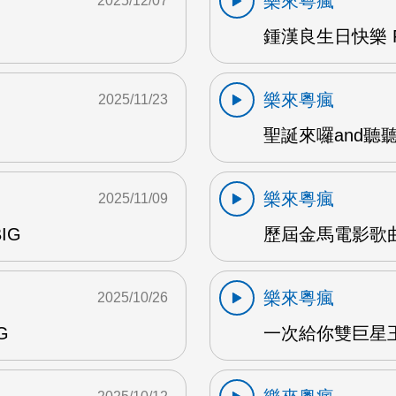
樂來粵瘋
2025/12/07
鍾漢良生日快樂 FM
樂來粵瘋
2025/11/23
聖誕來囉and聽聽
樂來粵瘋
2025/11/09
IG
歷屆金馬電影歌曲上
樂來粵瘋
2025/10/26
G
一次給你雙巨星王