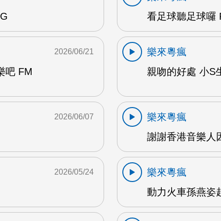
G
看足球聽足球囉 FM
樂來粵瘋
2026/06/21
吧 FM
親吻的好處 小S生
樂來粵瘋
2026/06/07
謝謝香港音樂人因葵
樂來粵瘋
2026/05/24
動力火車孫燕姿趙