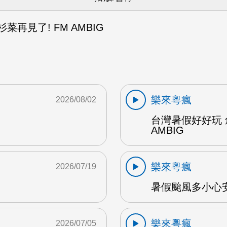
菜再見了! FM AMBIG
樂來粵瘋
2026/08/02
台灣暑假好好玩 
AMBIG
樂來粵瘋
2026/07/19
暑假颱風多小心安全
樂來粵瘋
2026/07/05