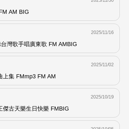
2025/11/30
 AM BIG
2025/11/16
台灣歌手唱廣東歌 FM AMBIG
2025/11/02
集 FMmp3 FM AM
2025/10/19
傑古天樂生日快樂 FMBIG