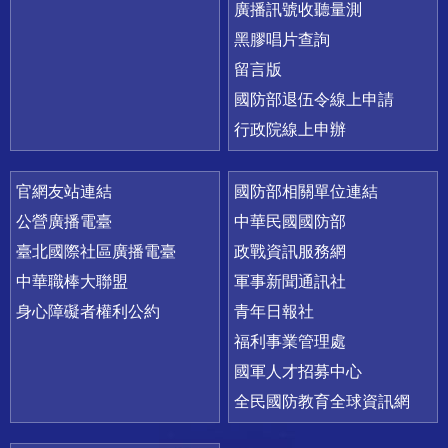
廣播訊號收聽量測
黑膠唱片查詢
留言版
國防部退伍令線上申請
行政院線上申辦
官網友站連結
國防部相關單位連結
公營廣播電臺
中華民國國防部
臺北國際社區廣播電臺
政戰資訊服務網
中華職棒大聯盟
軍事新聞通訊社
身心障礙者權利公約
青年日報社
福利事業管理處
國軍人才招募中心
全民國防教育全球資訊網