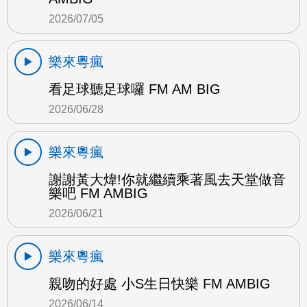
2026/07/05
樂來粵瘋
看足球聽足球囉 FM AM BIG
2026/06/28
樂來粵瘋
謝謝黃大煒!你就繼續乘著風去天堂做音
樂吧 FM AMBIG
2026/06/21
樂來粵瘋
親吻的好處 小S生日快樂 FM AMBIG
2026/06/14