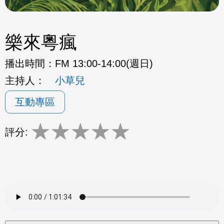
樂來粵瘋
播出時間：
FM 13:00-14:00(週日)
主持人：
小草兒
互動專區
★
★
★
★
★
評分: