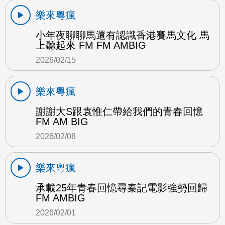
樂來粵瘋
小年夜聊聊馬還有認識香港賽馬文化 馬
上聽起來 FM FM AMBIG
2026/02/15
樂來粵瘋
謝謝大S跟袁惟仁帶給我們的青春回憶
FM AM BIG
2026/02/08
樂來粵瘋
承載25年青春回憶尋秦記電影強勢回歸
FM AMBIG
2026/02/01