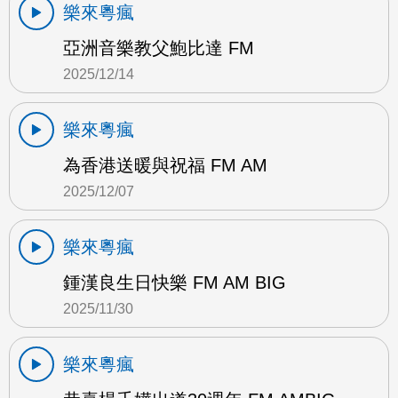
樂來粵瘋
亞洲音樂教父鮑比達 FM
2025/12/14
樂來粵瘋
為香港送暖與祝福 FM AM
2025/12/07
樂來粵瘋
鍾漢良生日快樂 FM AM BIG
2025/11/30
樂來粵瘋