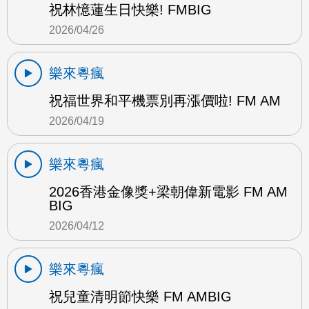
祝林憶蓮生日快樂! FMBIG
2026/04/26
樂來粵瘋
祝福世界和平機票別再漲價啦! FM AM
2026/04/19
樂來粵瘋
2026香港金像獎+梁朝偉新電影 FM AM
BIG
2026/04/12
樂來粵瘋
祝兒童清明節快樂 FM AMBIG