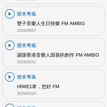
樂來粵瘋
雙子音樂人生日快樂 FM AMBIG
2026/06/07
樂來粵瘋
謝謝香港音樂人因葵的創作 FM AMBIG
2026/05/31
樂來粵瘋
HIWE1韋，您好 FM
2026/05/24