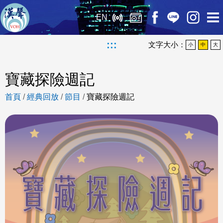
EN
:::
文字大小：
小
中
大
寶藏探險週記
首頁
/
經典回放
/
節目
/
寶藏探險週記