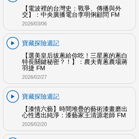
【電波裡的台灣史：戰爭、傳播與外
交】：中央廣播電台李明俐顧問 FM
2026/03/06
寶藏探險週記
【選美皇后拔蔥給你吃！三星蔥的蔥白
特長關鍵秘密？！】：農夫青蔥農場蔣
羽捷 FM
2026/02/27
寶藏探險週記
【漆情六藝】時間堆疊的藝術漆畫磨出
心性透出純淨：漆藝家王清源老師 FM
2026/02/20