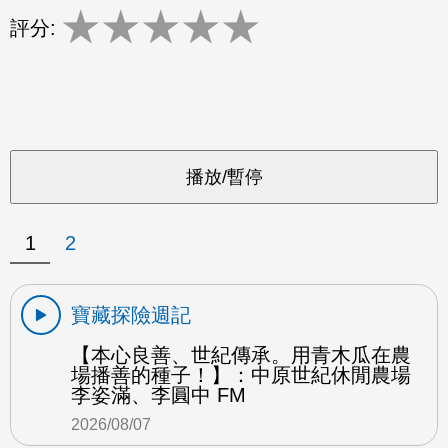
★
★
★
★
★
評分:
1
2
寶藏探險週記
【本心良善、世紀傳承。用青木瓜在農
場播善的種子！】：中原世紀休閒農場
李姿滿、李圓中 FM
2026/08/07