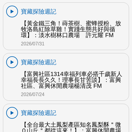
寶藏探險週記
【黃金鐵三角！蒔茶樹、蜜蜂授粉、放
牧洛島紅除草雞！實踐生態共好與循
環】：淡水樹林口農場 許元耀 FM
2026/07/31
寶藏探險週記
【富興社區1314幸福列車必搭千歲新人
幸福長長久久！理事長甘苦談】：富興
社區、富興休閒農場楊清茂 FM
2026/07/24
寶藏探險週記
【全台最大土鳳梨產區知名鳳梨酥＂微
０山丘＂都從這來！】：富興休閒農場