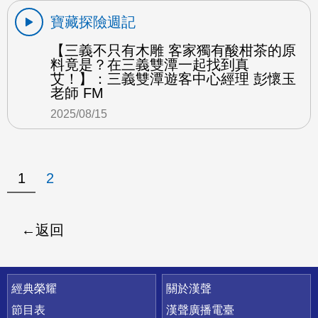
寶藏探險週記
【三義不只有木雕 客家獨有酸柑茶的原
料竟是？在三義雙潭一起找到真
艾！】：三義雙潭遊客中心經理 彭懷玉
老師 FM
2025/08/15
1
2
返回
快速連結
經典榮耀
關於漢聲
節目表
漢聲廣播電臺