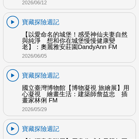
2026/06/12
寶藏探險週記
【以愛命名的城堡！感受神仙夫妻自然
與純淨 想和你在城堡慢慢健康變
老】：奧麗雅安莊園DandyAnn FM
2026/06/05
寶藏探險週記
國立臺灣博物館【博物凝視 旅繪展】用
心凝視 繪畫生活：建築師詹益忠 插
畫家林俐 FM
2026/05/29
寶藏探險週記