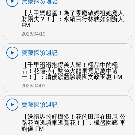
寶藏探險週記
【大甲媽起駕！為了零廢敬媽祖她竟人
財兩失？！】：永續百行林映如創辦人
FM
2026/04/10
寶藏探險週記
【千里迢迢抱得美人歸！極品中的極
品！花蓮特有雙色火龍果竟是萬中選
一！】：清優嶺體驗農園文政玉惠 FM
2026/04/03
寶藏探險週記
【送禮界的好樹多！花的田尾在田尾 公
路花園邊騎車邊賞花！】：楓盛園藝 李
畇儀 FM