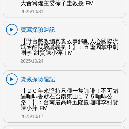
大會籌備主委徐子圭教授 FM
2025/10/31
寶藏探險週記
【野台戲改編真實故事觸動人心國際流
氓冷酷悶騷講義氣！】：五隆園掌中劇
團李ˊ紂賢陳小萍 FM
2025/10/24
寶藏探險週記
【２０年來堅持只種一隻咖啡！不可錯
過咖啡香就在台南東山１７５咖啡公
路！】：台南最高峰五隆園咖啡李紂賢
陳小萍 FM
2025/10/17