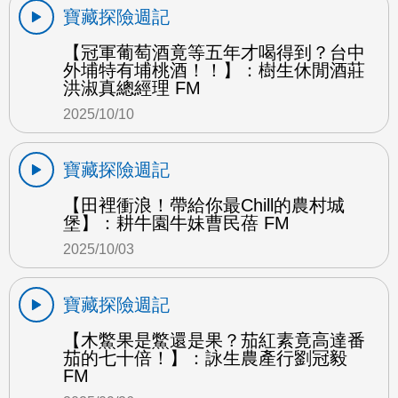
寶藏探險週記
【冠軍葡萄酒竟等五年才喝得到？台中
外埔特有埔桃酒！！】：樹生休閒酒莊
洪淑真總經理 FM
2025/10/10
寶藏探險週記
【田裡衝浪！帶給你最Chill的農村城
堡】：耕牛園牛妹曹民蓓 FM
2025/10/03
寶藏探險週記
【木鱉果是鱉還是果？茄紅素竟高達番
茄的七十倍！】：詠生農產行劉冠毅
FM