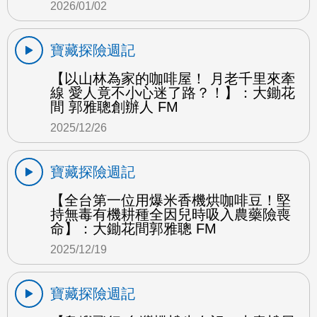
2026/01/02
寶藏探險週記
【以山林為家的咖啡屋！ 月老千里來牽
線 愛人竟不小心迷了路？！】：大鋤花
間 郭雅聰創辦人 FM
2025/12/26
寶藏探險週記
【全台第一位用爆米香機烘咖啡豆！堅
持無毒有機耕種全因兒時吸入農藥險喪
命】：大鋤花間郭雅聰 FM
2025/12/19
寶藏探險週記