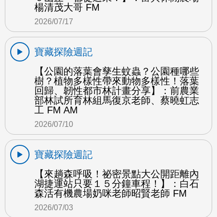
楊清茂大哥 FM
2026/07/17
寶藏探險週記
【公園的落葉會孳生蚊蟲？公園種哪些
樹？植物多樣性帶來動物多樣性！落葉
回歸、韌性都市林計畫分享】：前農業
部林試所育林組馬復京老師、蔡曉虹志
工 FM AM
2026/07/10
寶藏探險週記
【來趟森呼吸！祕密景點大公開距離內
湖捷運站只要１５分鐘車程！】：白石
森活有機農場奶咪老師昭賢老師 FM
2026/07/03