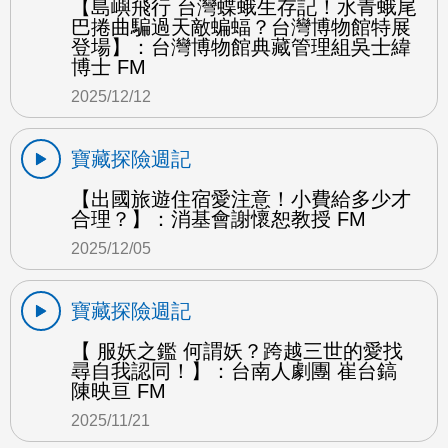
【島嶼飛行 台灣蝶蛾生存記！水青蛾尾
巴捲曲騙過天敵蝙蝠？台灣博物館特展
登場】：台灣博物館典藏管理組吳士緯
博士 FM
2025/12/12
寶藏探險週記
【出國旅遊住宿愛注意！小費給多少才
合理？】：消基會謝懷恕教授 FM
2025/12/05
寶藏探險週記
【 服妖之鑑 何謂妖？跨越三世的愛找
尋自我認同！】：台南人劇團 崔台鎬
陳映亘 FM
2025/11/21