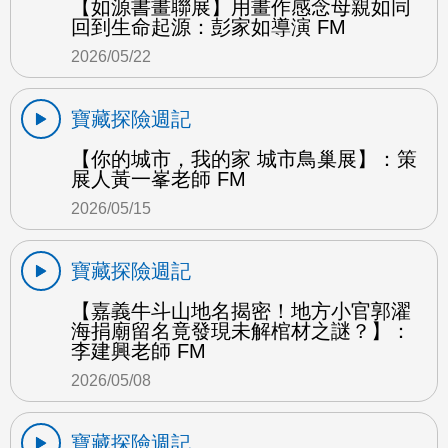
【如源書畫聯展】用畫作感念母親如同
回到生命起源：彭家如導演 FM
2026/05/22
寶藏探險週記
【你的城市，我的家 城市鳥巢展】：策
展人黃一峯老師 FM
2026/05/15
寶藏探險週記
【嘉義牛斗山地名揭密！地方小官郭濯
海捐廟留名竟發現未解棺材之謎？】：
李建興老師 FM
2026/05/08
寶藏探險週記