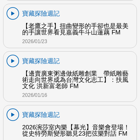
寶藏探險週記
【老鷹之手】扭曲變形的手卻也是最美
的手讓世界看見嘉義牛斗山蓮藕 FM
2026/01/23
寶藏探險週記
【邊賣廣東粥邊做紙雕創業 帶紙雕藝
術走向世界成為台灣文化志工】：扶風
文化 洪新富老師 FM
2026/01/16
寶藏探險週記
2026涴莎室內樂【幕光】音樂會登場！
從史特勞斯變形聽見23把弦樂對話 FM