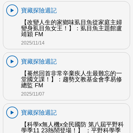
寶藏探險週記
【改變人生的家鄉味虱目魚從家庭主婦
變身虱目魚女王！】：虱目魚主題館盧
靖穎 FM
2025/11/14
寶藏探險週記
【驀然回首非常辛棄疾人生最難忘的一
堂國文課！】：趨勢文教基金會李易修
總監 FM
2025/11/07
寶藏探險週記
【科學x無人機x全民國防 第八屆平野科
學季11 23熱鬧登場！】 ：平野科學季