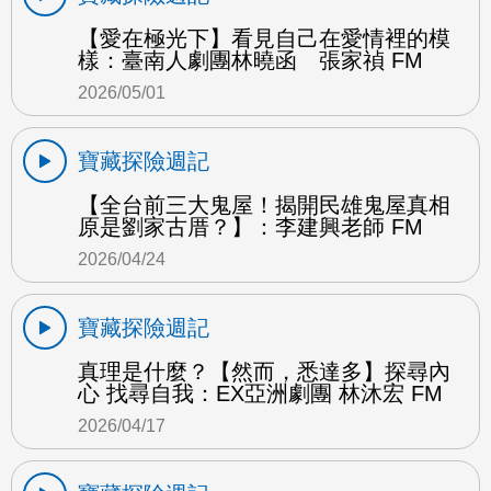
【愛在極光下】看見自己在愛情裡的模
樣：臺南人劇團林曉函 張家禎 FM
2026/05/01
寶藏探險週記
【全台前三大鬼屋！揭開民雄鬼屋真相
原是劉家古厝？】：李建興老師 FM
2026/04/24
寶藏探險週記
真理是什麼？【然而，悉達多】探尋內
心 找尋自我：EX亞洲劇團 林沐宏 FM
2026/04/17