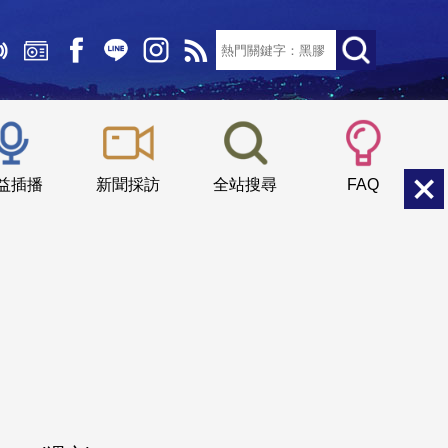
文字大小：
小
中
大
益插播
新聞採訪
全站搜尋
FAQ