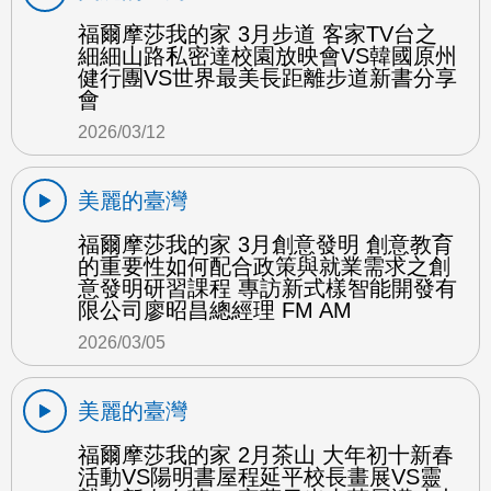
福爾摩莎我的家 3月步道 客家TV台之
細細山路私密達校園放映會VS韓國原州
健行團VS世界最美長距離步道新書分享
會
2026/03/12
美麗的臺灣
福爾摩莎我的家 3月創意發明 創意教育
的重要性如何配合政策與就業需求之創
意發明研習課程 專訪新式樣智能開發有
限公司廖昭昌總經理 FM AM
2026/03/05
美麗的臺灣
福爾摩莎我的家 2月茶山 大年初十新春
活動VS陽明書屋程延平校長畫展VS靈