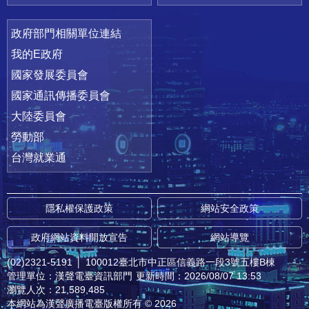
政府部門相關單位連結
我的E政府
國家發展委員會
國家通訊傳播委員會
大陸委員會
勞動部
台灣就業通
隱私權保護政策
網站安全政策
政府網站資料開放宣告
網站導覽
(02)2321-5191
│
100012臺北市中正區信義路一段3號五樓B棟
管理單位：漢聲電臺資訊部門
更新時間：2026/08/07 13:53
瀏覽人次：21,589,485
本網站為漢聲廣播電臺版權所有 © 2026