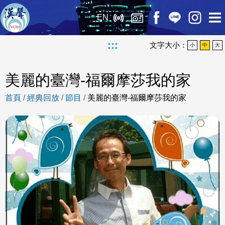
EN
:::
文字大小：
小
中
大
美麗的臺灣-福爾摩莎我的家
首頁
/
經典回放
/
節目
/
美麗的臺灣-福爾摩莎我的家