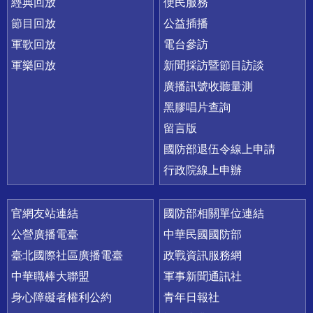
經典回放
便民服務
節目回放
公益插播
軍歌回放
電台參訪
軍樂回放
新聞採訪暨節目訪談
廣播訊號收聽量測
黑膠唱片查詢
留言版
國防部退伍令線上申請
行政院線上申辦
官網友站連結
國防部相關單位連結
公營廣播電臺
中華民國國防部
臺北國際社區廣播電臺
政戰資訊服務網
中華職棒大聯盟
軍事新聞通訊社
身心障礙者權利公約
青年日報社