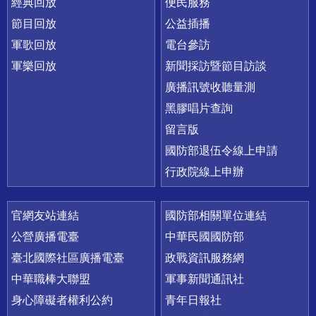
經典回放
便民服務
節目回放
公益插播
軍歌回放
電台參訪
軍樂回放
新聞採訪暨節目訪談
廣播訊號收聽量測
黑膠唱片查詢
留言版
國防部退伍令線上申請
行政院線上申辦
官網友站連結
國防部相關單位連結
公營廣播電臺
中華民國國防部
臺北國際社區廣播電臺
政戰資訊服務網
中華職棒大聯盟
軍事新聞通訊社
身心障礙者權利公約
青年日報社