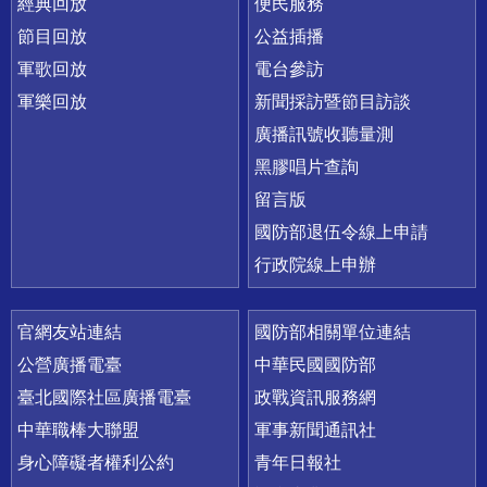
經典回放
便民服務
節目回放
公益插播
軍歌回放
電台參訪
軍樂回放
新聞採訪暨節目訪談
廣播訊號收聽量測
黑膠唱片查詢
留言版
國防部退伍令線上申請
行政院線上申辦
官網友站連結
國防部相關單位連結
公營廣播電臺
中華民國國防部
臺北國際社區廣播電臺
政戰資訊服務網
中華職棒大聯盟
軍事新聞通訊社
身心障礙者權利公約
青年日報社