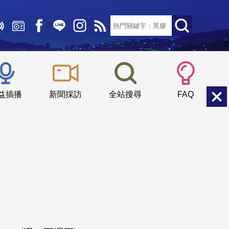
文字大小：
小
中
大
益插播
新聞採訪
全站搜尋
FAQ