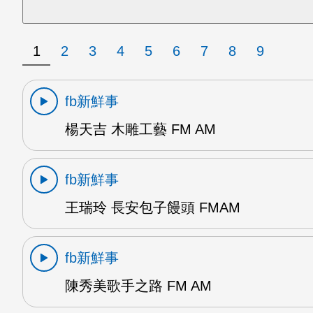
1
2
3
4
5
6
7
8
9
fb新鮮事
楊天吉 木雕工藝 FM AM
fb新鮮事
王瑞玲 長安包子饅頭 FMAM
fb新鮮事
陳秀美歌手之路 FM AM