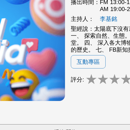
播出時間：
FM 13:00
AM 19:00
主持人：
李基銘
聖經說：太陽底下沒有
一、 探索自然、生態。
堂。 四、 深入各大博
的歷史。 七、 FB新
互動專區
★
★
★
評分: