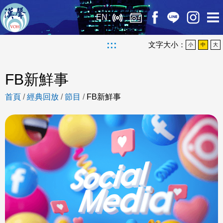
EN
:::
文字大小：
小
中
大
FB新鮮事
首頁
/
經典回放
/
節目
/
FB新鮮事