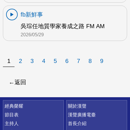
fb新鮮事
吳琮任地質學家養成之路 FM AM
2026/05/29
1
2
3
4
5
6
7
8
9
返回
快速連結
經典榮耀
關於漢聲
節目表
漢聲廣播電臺
主持人
首長介紹