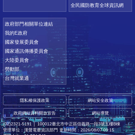
全民國防教育全球資訊網
政府部門相關單位連結
我的E政府
國家發展委員會
國家通訊傳播委員會
大陸委員會
勞動部
台灣就業通
隱私權保護政策
網站安全政策
政府網站資料開放宣告
網站導覽
(02)2321-5191
│
100012臺北市中正區信義路一段3號五樓B棟
管理單位：漢聲電臺資訊部門
更新時間：2026/08/07 09:15