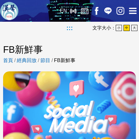
EN
:::
文字大小：
小
中
大
FB新鮮事
首頁
/
經典回放
/
節目
/
FB新鮮事