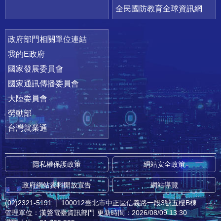
全民國防教育全球資訊網
政府部門相關單位連結
我的E政府
國家發展委員會
國家通訊傳播委員會
大陸委員會
勞動部
台灣就業通
隱私權保護政策
網站安全政策
政府網站資料開放宣告
網站導覽
(02)2321-5191
│
100012臺北市中正區信義路一段3號五樓B棟
管理單位：漢聲電臺資訊部門
更新時間：2026/08/09 13:30