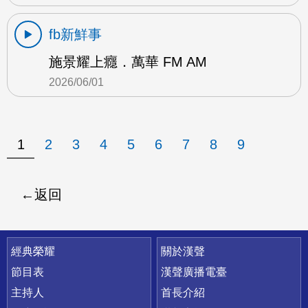
fb新鮮事
施景耀上癮．萬華 FM AM
2026/06/01
1
2
3
4
5
6
7
8
9
返回
快速連結
經典榮耀
關於漢聲
節目表
漢聲廣播電臺
主持人
首長介紹