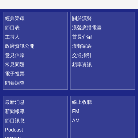
快速連結
經典榮耀
關於漢聲
節目表
漢聲廣播電臺
主持人
首長介紹
政府資訊公開
漢聲家族
意見信箱
交通指引
常見問題
頻率資訊
電子投票
問卷調查
最新消息
線上收聽
新聞報導
FM
節目訊息
AM
Podcast