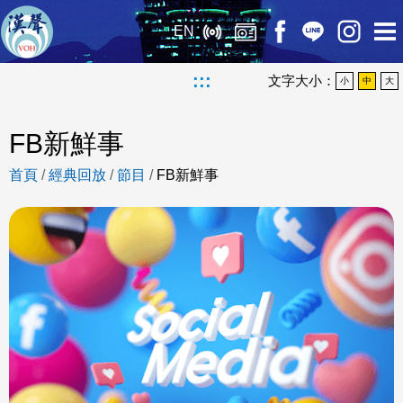
EN
:::
文字大小：
小
中
大
FB新鮮事
首頁
/
經典回放
/
節目
/
FB新鮮事