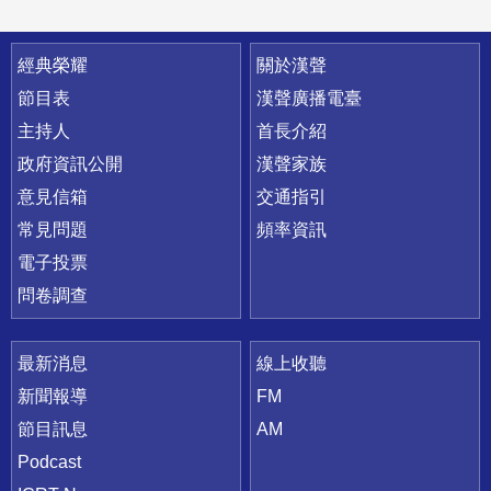
快速連結
經典榮耀
關於漢聲
節目表
漢聲廣播電臺
主持人
首長介紹
政府資訊公開
漢聲家族
意見信箱
交通指引
常見問題
頻率資訊
電子投票
問卷調查
最新消息
線上收聽
新聞報導
FM
節目訊息
AM
Podcast