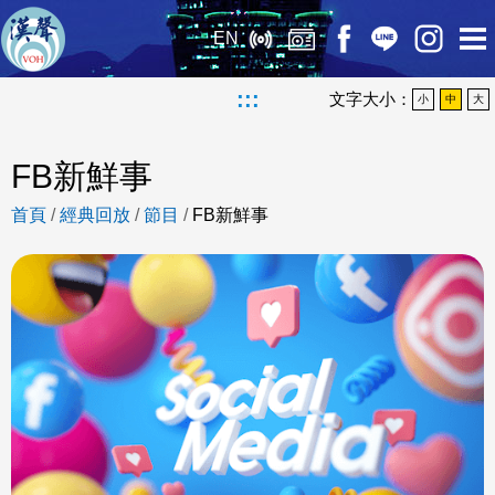
EN
:::
文字大小：
小
中
大
FB新鮮事
首頁
/
經典回放
/
節目
/
FB新鮮事