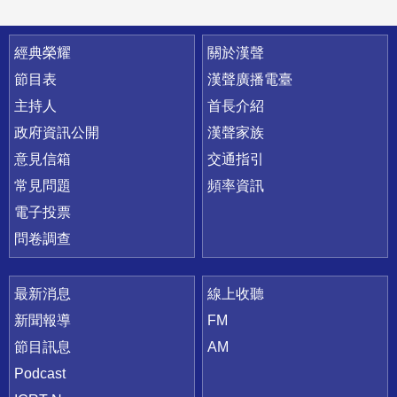
快速連結
經典榮耀
關於漢聲
節目表
漢聲廣播電臺
主持人
首長介紹
政府資訊公開
漢聲家族
意見信箱
交通指引
常見問題
頻率資訊
電子投票
問卷調查
最新消息
線上收聽
新聞報導
FM
節目訊息
AM
Podcast