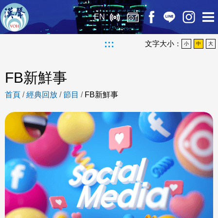
EN
:::
文字大小：
小
中
大
FB新鮮事
首頁
/
經典回放
/
節目
/
FB新鮮事