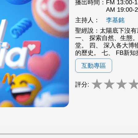
播出時間：
FM 13:00
AM 19:00
主持人：
李基銘
聖經說：太陽底下沒有
一、 探索自然、生態。
堂。 四、 深入各大博
的歷史。 七、 FB新
互動專區
★
★
★
評分: