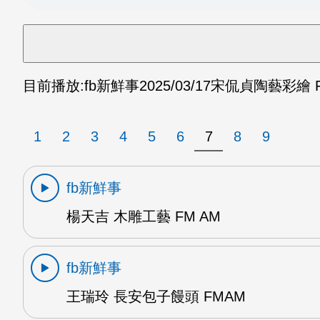
目前播放:
fb新鮮事
2025/03/17
宋侃貞陶藝彩繪 
1
2
3
4
5
6
7
8
9
fb新鮮事
楊天吉 木雕工藝 FM AM
fb新鮮事
王瑞玲 長安包子饅頭 FMAM