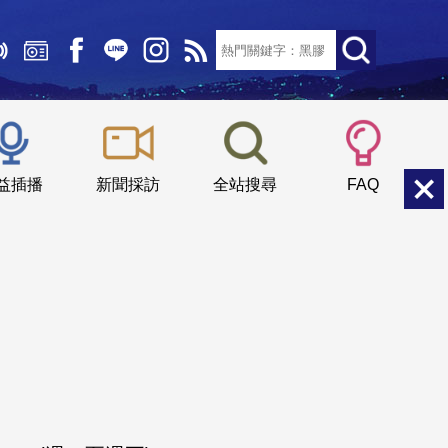
文字大小：
小
中
大
益插播
新聞採訪
全站搜尋
FAQ