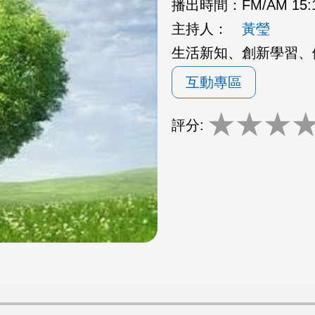
播出時間：
FM/AM 15:
主持人：
黃瑩
生活新知、創新學習、
互動專區
★
★
★
評分: