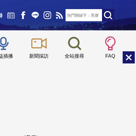
文字大小：
小
中
大
益插播
新聞採訪
全站搜尋
FAQ