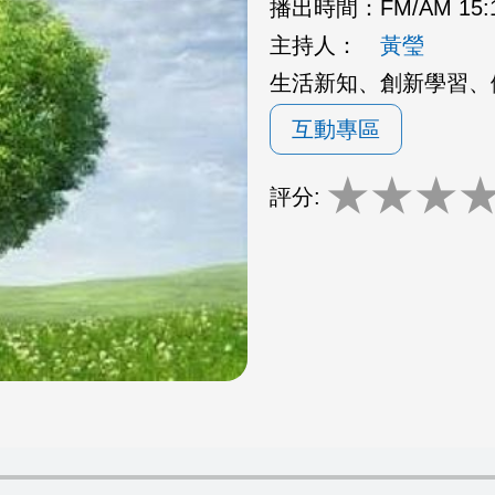
播出時間：
FM/AM 15:
主持人：
黃瑩
生活新知、創新學習、
互動專區
★
★
★
評分: