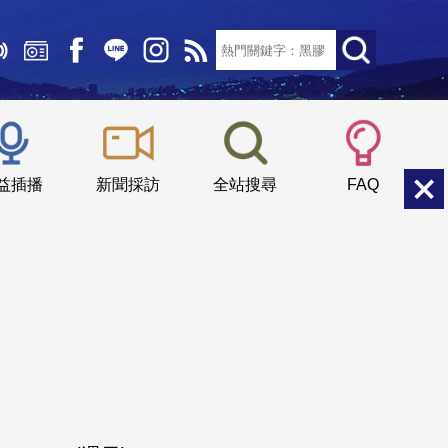
文字大小：
小
中
大
益插播
新聞採訪
全站搜尋
FAQ